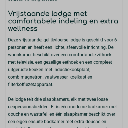
Slapen
Vrijstaande lodge met
Kledingkast
comfortabele indeling en extra
Eenpersoons bedlinnen inbegrepen
wellness
Eenpersoonsbed: 6
Slaapkamers beneden: 3
Deze vrijstaande, gelijkvloerse lodge is geschikt voor 6
personen en heeft een lichte, sfeervolle inrichting. De
Keuken
woonkamer beschikt over een comfortabele zithoek
met televisie, een gezellige eethoek en een compleet
Compleet ingerichte keuken
uitgeruste keuken met inductiekookplaat,
Filter koffieapparaat
combimagnetron, vaatwasser, koelkast en
Inductie kookplaat
filterkoffiezetapparaat.
Afzuigkap
Vaatwasser
De lodge telt drie slaapkamers, elk met twee losse
Koelkast met vriesvak
eenpersoonsbedden. Er is één moderne badkamer met
Combimagnetron
douche en wastafel, en één slaapkamer beschikt over
Waterkoker
een eigen ensuite badkamer met extra douche en
Keukengerei