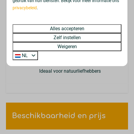
gebruik van hun diensten. Bekijk voor meer informatie ons
privacybeleid
Voorzieningen & activiteiten
.
Verwarmd buitenbad (seizoen), minigolf en
ontspannen in de zon
Alles accepteren
Zelf instellen
Weigeren
NL
Fiets- en wandelroutes
Ideaal voor natuurliefhebbers
Beschikbaarheid en prijs