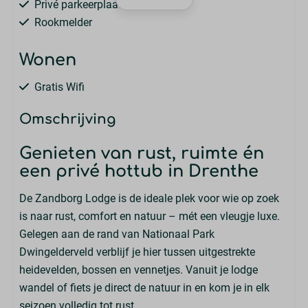
Privé parkeerplaats : 1
Rookmelder
Wonen
Gratis Wifi
Zithoek
Omschrijving
Televisie
Genieten van rust, ruimte én
Sanitair
een privé hottub in Drenthe
Aantal badkamers : 2
De Zandborg Lodge is de ideale plek voor wie op zoek
Douche
is naar rust, comfort en natuur – mét een vleugje luxe.
Wastafel: 2
Gelegen aan de rand van Nationaal Park
Apart Toilet : 1
Dwingelderveld verblijf je hier tussen uitgestrekte
Badkamers beneden: 2
heidevelden, bossen en vennetjes. Vanuit je lodge
Toiletten in badkamers: 1
wandel of fiets je direct de natuur in en kom je in elk
seizoen volledig tot rust.