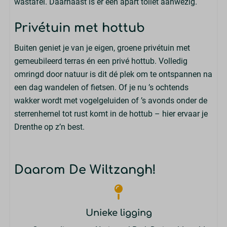
wastafel. Daarnaast is er een apart toilet aanwezig.
Eettafel & stoelen
Privétuin met hottub
Buitenleven
Buiten geniet je van je eigen, groene privétuin met
Tuin
gemeubileerd terras én een privé hottub. Volledig
Terras
omringd door natuur is dit dé plek om te ontspannen na
Parasol
een dag wandelen of fietsen. Of je nu ’s ochtends
Tuinset
wakker wordt met vogelgeluiden of ’s avonds onder de
sterrenhemel tot rust komt in de hottub – hier ervaar je
Ligging
Drenthe op z’n best.
Nationaal park Dwingelderveld
Familie/Kinderen
Daarom De Wiltzangh!
Kinderstoel (bij te boeken)
Kinderbedje (bij te boeken)
Unieke ligging