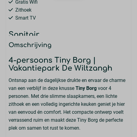
Gratis Wifi
Zithoek
Smart TV
Sanitair
Omschrijving
Aantal badkamers : 1
Douche
4-persoons Tiny Borg |
Wastafel: 1
Vakantiepark De Wiltzangh
Toiletten in badkamers: 1
Ontsnap aan de dagelijkse drukte en ervaar de charme
Slapen
van een verblijf in deze knusse
Tiny Borg
voor 4
personen. Met drie slimme slaapkamers, een lichte
linnenpakket
zithoek en een volledig ingerichte keuken geniet je hier
Aantal slaapkamers : 3
van eenvoud én comfort. Het compacte ontwerp voelt
Eenpersoonsbed: 4
verrassend ruim en maakt deze Tiny Borg de perfecte
plek om samen tot rust te komen.
Keuken