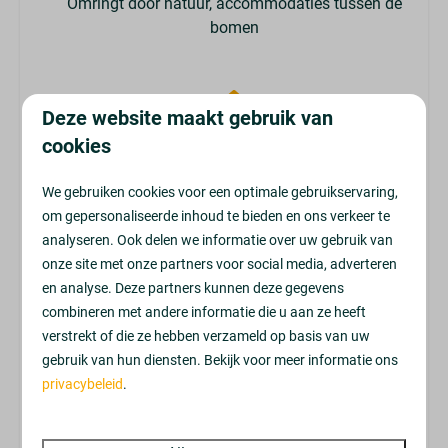
Omringt door natuur, accommodaties tussen de
bomen
Deze website maakt gebruik van
cookies
Variatie in accommodaties
Van knusse huisjes tot luxe wellnesslodgjes met
We gebruiken cookies voor een optimale gebruikservaring,
sauna of hottub
om gepersonaliseerde inhoud te bieden en ons verkeer te
analyseren. Ook delen we informatie over uw gebruik van
onze site met onze partners voor social media, adverteren
en analyse. Deze partners kunnen deze gegevens
combineren met andere informatie die u aan ze heeft
Voorzieningen & activiteiten
verstrekt of die ze hebben verzameld op basis van uw
Verwarmd buitenbad (seizoen), minigolf en
gebruik van hun diensten. Bekijk voor meer informatie ons
ontspannen in de zon
privacybeleid
.