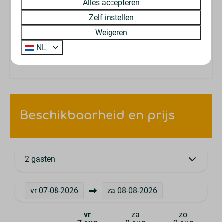
Alles accepteren
Zelf instellen
Fiets- en wandelroutes
Weigeren
Ideaal voor natuurliefhebbers
NL
Beschikbaarheid en prijs
2 gasten
vr
07-08-2026
za
08-08-2026
vr
za
zo