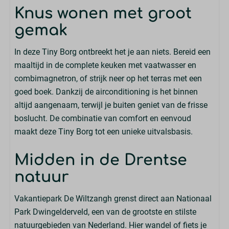
Knus wonen met groot
Compleet ingerichte keuken
Filter koffieapparaat
gemak
Inductie kookplaat
Vaatwasser
In deze Tiny Borg ontbreekt het je aan niets. Bereid een
Koelkast
maaltijd in de complete keuken met vaatwasser en
Koelkast met vriesvak
combimagnetron, of strijk neer op het terras met een
Combimagnetron
goed boek. Dankzij de airconditioning is het binnen
Waterkoker
altijd aangenaam, terwijl je buiten geniet van de frisse
Keukengerei
boslucht. De combinatie van comfort en eenvoud
Pannen
maakt deze Tiny Borg tot een unieke uitvalsbasis.
Bestek
Midden in de Drentse
Borden
Drinkglazen
natuur
Eettafel & stoelen
Vakantiepark De Wiltzangh grenst direct aan Nationaal
Buitenleven
Park Dwingelderveld, een van de grootste en stilste
natuurgebieden van Nederland. Hier wandel of fiets je